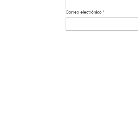
Correo electrónico
*
Nuestra emp
Acerca de
FAQs