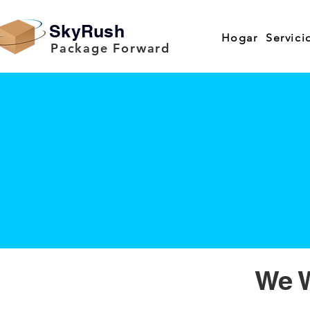
SkyRush
Hogar
Servici
Package Forward
We W