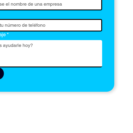
aje
*