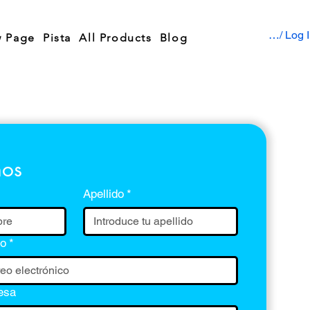
Sign up / Log 
 Page
Pista
All Products
Blog
nos
Apellido
*
co
*
esa