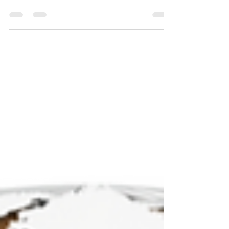
Package Forward rompe las barreras de las
compras globales, ofreciendo una forma sencilla
de comprar desde cualquier parte del mundo. Con
beneficios como menores costos, mejor acceso a
productos, trámites aduaneros simplificados y
características adicionales de conveniencia, no es
de extrañar que SkyRush Package Forward se
esté convirtiendo en un favorito entre
compradores y empresas internacionales. Ya sea
que busque un artículo e