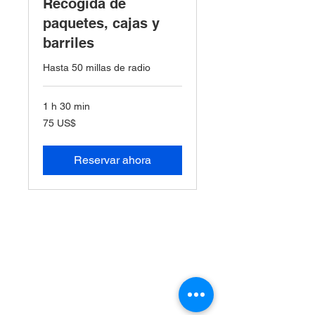
Recogida de
paquetes, cajas y
barriles
Hasta 50 millas de radio
1 h 30 min
75
75 US$
dólares
estadounidenses
Reservar ahora
Nuestra empresa
Descargo de responsabilidad
Acerca de