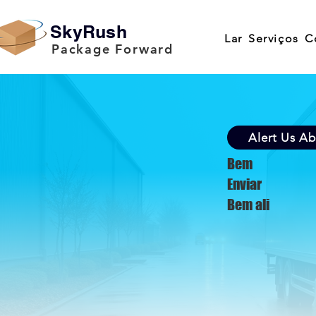
SkyRush
Lar
Serviços
C
Package Forward
Alert Us A
Bem
Enviar
Bem ali