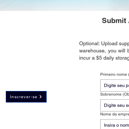
Submit 
Optional: Upload sup
warehouse, you will 
incur a $5 daily stora
Primeiro nome
Sobrenome
(Ob
Inscrever-se
Nome da empr