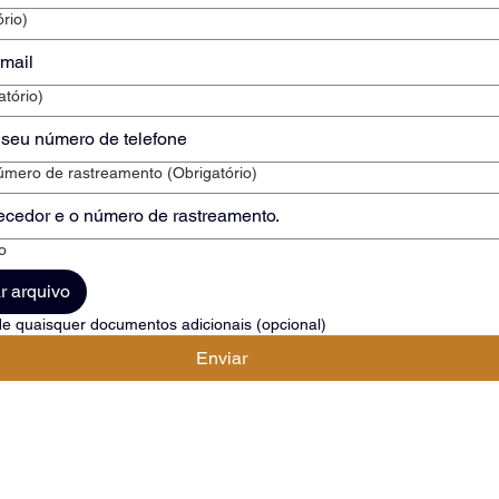
ório)
atório)
úmero de rastreamento
(Obrigatório)
o
r arquivo
e quaisquer documentos adicionais (opcional)
Enviar
esa