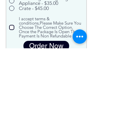
Appliance - $35.00
Crate - $45.00
I accept terms &
conditions,Please Make Sure You
Choose The Correct Option,
Once the Package Is Open The
Payment Is Non Refundable
Order Now
Nossa empresa
Isenção de responsabilidade
Sobre
1701 NW 84th Ave.
Miami, Flórida 33126