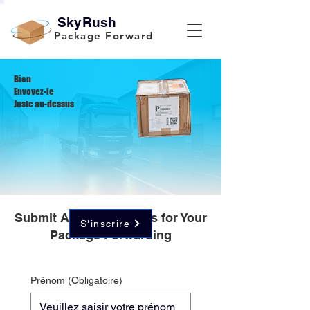
SkyRush
Package Forward
Bien
Envoyez-le
Juste au-dessus
Submit Accurate Details for Your
S'inscrire
Package Forwarding
Prénom
(Obligatoire)