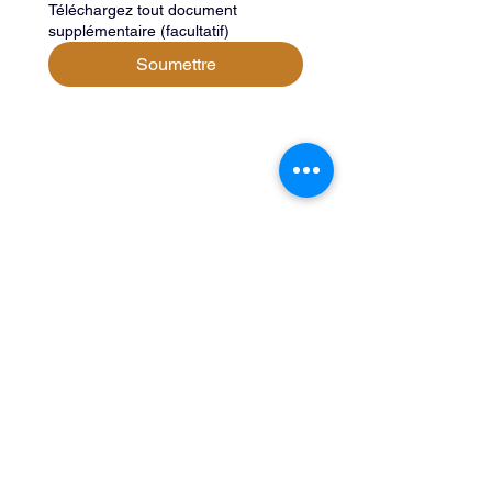
Téléchargez tout document
supplémentaire (facultatif)
Soumettre
Notre entreprise
Clause de non-responsabilité
À propos
1701 NW 84e Avenue
Miami, Floride 33126
FAQs
packagefwd@gmail.com
serviceclient@package
786-610-3408
305-924-6992